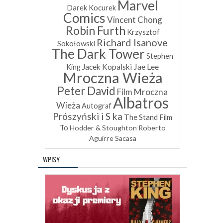
Marvel
Darek Kocurek
Comics
Vincent Chong
Robin Furth
Krzysztof
Richard Isanove
Sokołowski
The Dark Tower
Stephen
Jae Lee
Jacek Kopalski
King
Mroczna Wieża
Peter David
Film Mroczna
Albatros
Wieża
Autograf
Prószyński i S ka
The Stand
Film
To
Hodder & Stoughton
Roberto
Aguirre Sacasa
WPISY