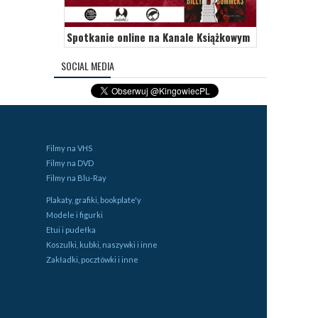
Spotkanie online na Kanale Książkowym
SOCIAL MEDIA
Filmy na VHS
Filmy na DVD
Filmy na Blu-Ray
Plakaty, grafiki, bookplate'y
Modele i figurki
Etui i pudełka
Koszulki, kubki, naszywki i inne
Zakładki, pocztówki i inne