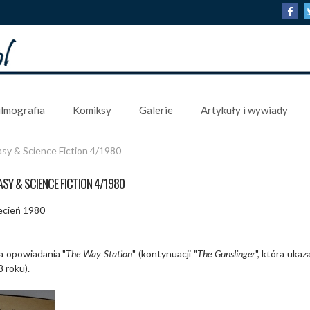
ilmografia
Komiksy
Galerie
Artykuły i wywiady
asy & Science Fiction 4/1980
ASY & SCIENCE FICTION 4/1980
ecień 1980
a opowiadania "
The Way Station
" (kontynuacji "
The Gunslinger
", która ukaz
 roku).