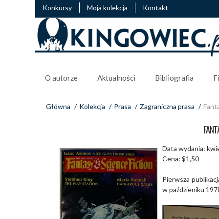
Konkursy
Moja kolekcja
Kontakt
O autorze
Aktualności
Bibliografia
F
Główna
/
Kolekcja
/
Prasa
/
Zagraniczna prasa
/
Fant
FANT
Data wydania: kwi
Cena: $1,50
Pierwsza publikacj
w paździeniku 1978