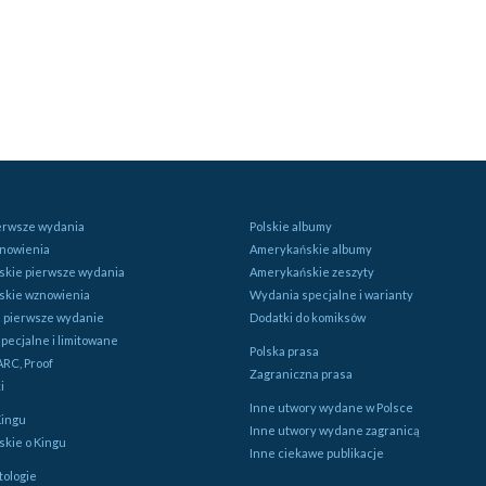
ierwsze wydania
Polskie albumy
znowienia
Amerykańskie albumy
kie pierwsze wydania
Amerykańskie zeszyty
skie wznowienia
Wydania specjalne i warianty
e pierwsze wydanie
Dodatki do komiksów
pecjalne i limitowane
Polska prasa
ARC, Proof
Zagraniczna prasa
i
Inne utwory wydane w Polsce
Kingu
Inne utwory wydane zagranicą
kie o Kingu
Inne ciekawe publikacje
tologie