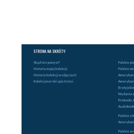
STRONA NA SKRÓTY:
Skąd ten pomysł?
Polskie p
Historia mojej kolekcji
Polskie w
Historia kolekcji w zdjęciach
Amerykańs
Kolekcjonerski spis treści
Amerykań
Brytyjski
Wydania s
Prebooki, 
Audiobook
Polskie o 
Amerykańs
Polskie an