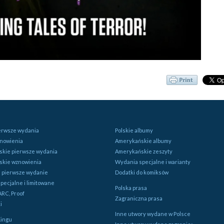
ierwsze wydania
Polskie albumy
znowienia
Amerykańskie albumy
kie pierwsze wydania
Amerykańskie zeszyty
skie wznowienia
Wydania specjalne i warianty
e pierwsze wydanie
Dodatki do komiksów
pecjalne i limitowane
Polska prasa
ARC, Proof
Zagraniczna prasa
i
Inne utwory wydane w Polsce
Kingu