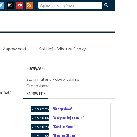
Zapowiedzi
Kolekcja Mistrza Grozy
POWIĄZANE
Szara materia - opowiadanie
Creepshow
 jeśli
ZAPOWIEDZI
"Creepshow"
2019-09-26
"W wysokiej trawie"
2019-10-04
"Castle Rock"
2019-10-23
"Doctor Sleep"
2019-11-08