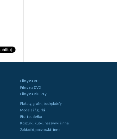
Filmy na VHS
Filmy na DVD
Filmy na Blu-Ray
Plakaty, grafiki, bookplate'y
Modele i figurki
Etui i pudełka
Koszulki, kubki, naszywki i inne
Zakładki, pocztówki i inne