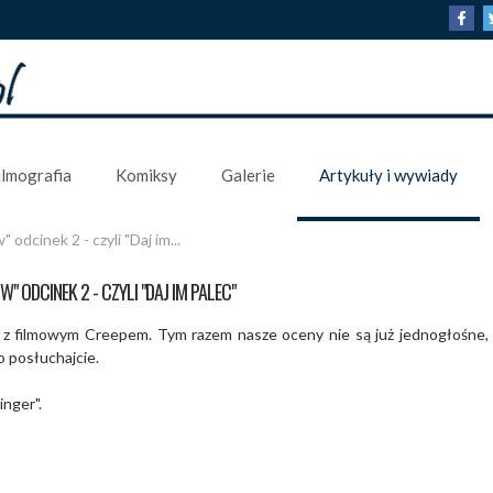
ilmografia
Komiksy
Galerie
Artykuły i wywiady
odcinek 2 - czyli "Daj im...
" ODCINEK 2 - CZYLI "DAJ IM PALEC"
 filmowym Creepem. Tym razem nasze oceny nie są już jednogłośne, a
o posłuchajcie.
nger".