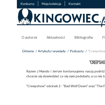
Konkursy
Moja kolekcja
Kontakt
O autorze
Aktualności
Bibliografia
F
Główna
/
Artykuły i wywiady
/
Podcasty
/
"Creepshow" 
"CREEPSHOW
Razem z Mando i Jerrym kontynuujemy naszą podróż z
chcecie się dowiedzieć co się nam podobało, a co nie t
"Creepshow" odcinek 2 - "Bad Wolf Down" oraz "The Fi