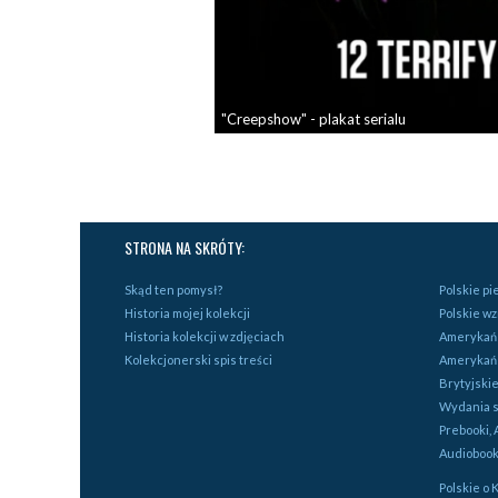
"Creepshow" - plakat serialu
STRONA NA SKRÓTY:
Skąd ten pomysł?
Polskie p
Historia mojej kolekcji
Polskie w
Historia kolekcji w zdjęciach
Amerykańs
Kolekcjonerski spis treści
Amerykań
Brytyjski
Wydania s
Prebooki, 
Audiobook
Polskie o 