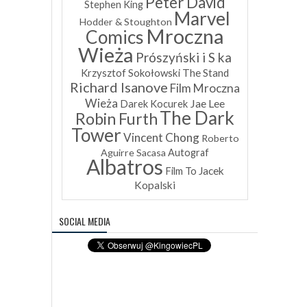
Peter David
Stephen King
Marvel
Hodder & Stoughton
Mroczna
Comics
Wieża
Prószyński i S ka
Krzysztof Sokołowski
The Stand
Richard Isanove
Film Mroczna
Wieża
Jae Lee
Darek Kocurek
The Dark
Robin Furth
Tower
Vincent Chong
Roberto
Aguirre Sacasa
Autograf
Albatros
Jacek
Film To
Kopalski
SOCIAL MEDIA