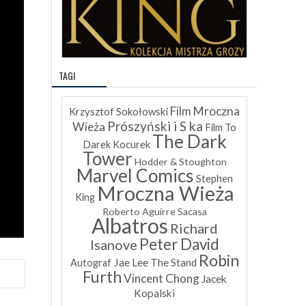
TAGI
Film Mroczna
Krzysztof Sokołowski
Prószyński i S ka
Wieża
Film To
The Dark
Darek Kocurek
Tower
Hodder & Stoughton
Marvel Comics
Stephen
Mroczna Wieża
King
Roberto Aguirre Sacasa
Albatros
Richard
Peter David
Isanove
Robin
Jae Lee
The Stand
Autograf
Furth
Vincent Chong
Jacek
Kopalski