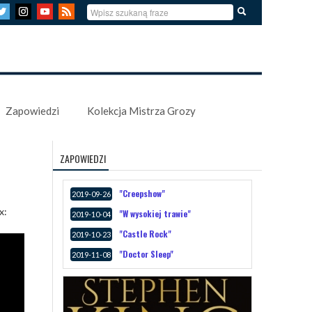
Zapowiedzi
Kolekcja Mistrza Grozy
ZAPOWIEDZI
"Creepshow"
2019-09-26
x:
"W wysokiej trawie"
2019-10-04
"Castle Rock"
2019-10-23
"Doctor Sleep"
2019-11-08