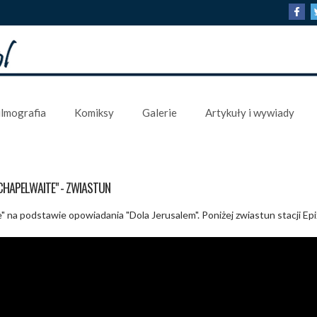
ilmografia
Komiksy
Galerie
Artykuły i wywiady
CHAPELWAITE" - ZWIASTUN
" na podstawie opowiadania "Dola Jerusalem". Poniżej zwiastun stacji Epi