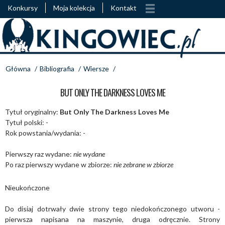
Konkursy
Moja kolekcja
Kontakt
Główna
/
Bibliografia
/
Wiersze
/
BUT ONLY THE DARKNESS LOVES ME
Tytuł oryginalny:
But Only The Darkness Loves Me
Tytuł polski: -
Rok powstania/wydania: -
Pierwszy raz wydane:
nie wydane
Po raz pierwszy wydane w zbiorze:
nie zebrane w zbiorze
Nieukończone
Do disiaj dotrwały dwie strony tego niedokończonego utworu -
pierwsza napisana na maszynie, druga odręcznie. Strony