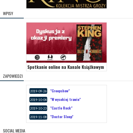
WPISY
Spotkanie online na Kanale Książkowym
ZAPOWIEDZI
"Creepshow"
2019-09-26
"W wysokiej trawie"
2019-10-04
"Castle Rock"
2019-10-23
"Doctor Sleep"
2019-11-08
SOCIAL MEDIA