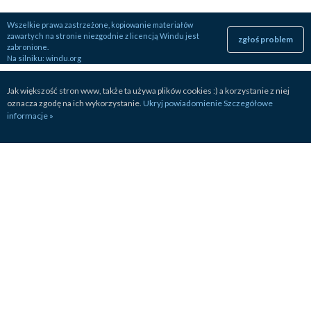
Wszelkie prawa zastrzeżone, kopiowanie materiałów
zawartych na stronie niezgodnie z licencją Windu jest
zgłoś problem
zabronione.
Na silniku:
windu.org
Jak większość stron www, także ta używa plików cookies :) a korzystanie z niej
oznacza zgodę na ich wykorzystanie.
Ukryj powiadomienie
Szczegółowe
informacje »